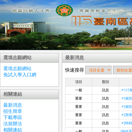
選填志願網站
最新消息
選填志願網站
快速搜尋
免試入學入口網
項目
類別
一般
訊息
📌1
相關連結
重要
訊息
📌[
最新消息
重要
訊息
📌[
招生簡章
重要
訊息
📌[
下載專區
法規辦法
重要
訊息
📌[
相關連結
一般
訊息
[操作