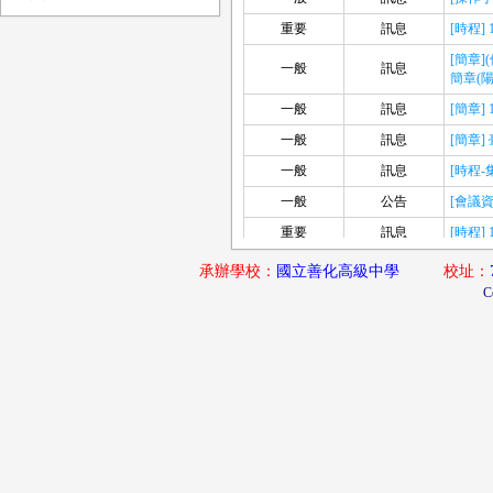
重要
訊息
[時程
[簡章
一般
訊息
簡章(
一般
訊息
[簡章
一般
訊息
[簡章
一般
訊息
[時程
一般
公告
[會議資
重要
訊息
[時程
承辦學校：
國立善化高級中學
校址：
C