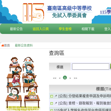
臺南區高級中等學校
11
免試入學委員會
最新公告
返回入口頁
學生查榜
相關下載
登入
首頁
最新公告資料
查詢區
標題
<<
<
1
>
>>
標題(Tit
📌
[公告] 分發結果複查申請及申訴時
📌
[公告] 查榜、錄取報到、報到後
115免試入學報名收件因台南停班課